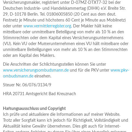
Versicherungsmakler, registriert unter D-07MZ-DTXT7-32 bei der
Deutschen Industrie- und Handelskammertag (DIHK) e.V. Breite Str.
29, D-10178 Berlin. Tel. 01806005850 (20 Cent aus dem deut.
Festnetz je Minute und höchstens 60 Cent je Minute aus Mobilnetz)
oder unter
www.vermittlerregister.org
. Der Makler hält keine
mittelbare oder unmittelbare Beteiligung von mehr als 10 % an den
Stimmrechten oder dem Kapital eines Versicherungsunternehmens
(VU). Kein VU oder Mutterunternehmen eines VU hält mittelbare oder
unmittelbare Beiteiligungen von mehr als 10 % an den Stimmrechten
oder am Kapital des Maklers.
Die Anschriften der Schlichtungsstellen können Sie unter
www.versicherungsombudsmann.de
und für die PKV unter
www.pkv-
ombudsmann.de
einsehen.
Steuer Nr. 06/076/3134/9
HRA 20731 Amtsgericht Bad Kreuznach
Haftungsausschluss und Copyright
Ich prüfe und aktualisiere die Informationen auf meiner Website.
Trotz aller Sorgfalt kann ich jedoch für Richtigkeit, Vollständigkeit und
Aktualität keine Gewähr übernehmen. Dies gilt auch für Internet-